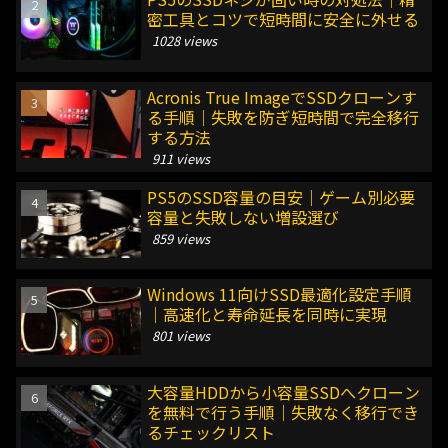
密工具とコツで短時間に安全に外せる
1028 views
Acronis True ImageでSSDクローンす
る手順｜失敗を防ぎ短時間で完全移行
する方法
911 views
PS5のSSD容量の目安｜ゲーム別必要
容量と失敗しない増設選び
859 views
Windows 11向けSSD最適化設定手順
｜高速化と寿命延長を同時に実現
801 views
大容量HDDから小容量SSDへクローン
を無料で行う手順｜失敗なく移行でき
るチェックリスト