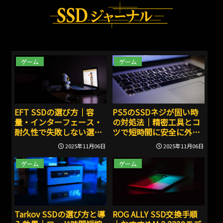
ゲーム
ゲーム
EFT SSDの選び方｜容
PS5のSSDネジが固い時
量・インターフェース・
の対処法｜精密工具とコ
耐久性で失敗しない選定
ツで短時間に安全に外せ
法
る
2025年11月06日
2025年11月06日
ゲーム
ゲーム
Tarkov SSDの選び方と導
ROG ALLY SSD交換手順