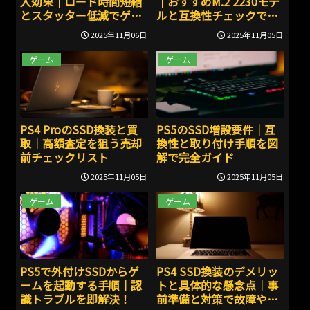
入効果｜ロード時間短縮
｜おすすめM.2 2230モデ
とスタッター低減でゲー
ルと互換性チェックで失
ムが快適に
敗しない
2025年11月06日
2025年11月05日
ゲーム
ゲーム
PS4 ProのSSD換装と買
PS5のSSD増設要件｜互
取｜高額査定を狙う売却
換性と取り付け手順を図
前チェックリスト
解で完全ガイド
2025年11月05日
2025年11月05日
ゲーム
ゲーム
PS5で外付けSSDからゲ
PS4 SSD換装のデメリッ
ームを起動する手順｜認
トと具体的な懸念点｜事
識トラブルを即解決！
前準備と対策で故障やデ