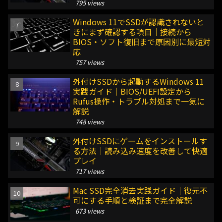
795 views
Windows 11でSSDが認識されないと
きにまず確認する項目｜接続から
BIOS・ソフト復旧まで原因別に最短対
応
757 views
外付けSSDから起動するWindows 11
実践ガイド｜BIOS/UEFI設定から
Rufus操作・トラブル対処まで一気に
解説
748 views
外付けSSDにゲームをインストールす
る方法｜読み込み速度を改善して快適
プレイ
717 views
Mac SSD完全消去実践ガイド｜復元不
可にする手順と検証まで完全解説
673 views