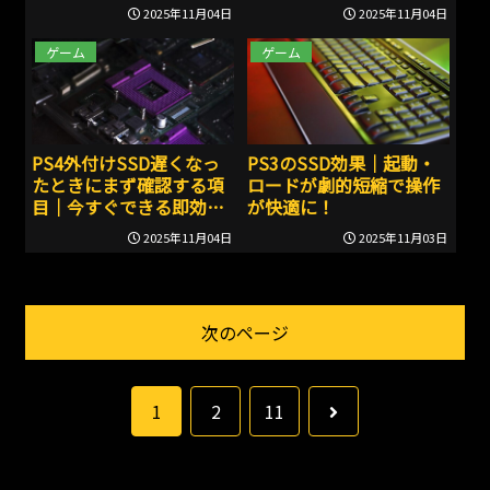
ータ消失リスクを最小化
2025年11月04日
2025年11月04日
する方法
ゲーム
ゲーム
PS4外付けSSD遅くなっ
PS3のSSD効果｜起動・
たときにまず確認する項
ロードが劇的短縮で操作
目｜今すぐできる即効対
が快適に！
策とフォーマット手順！
2025年11月04日
2025年11月03日
次のページ
次
1
2
11
へ