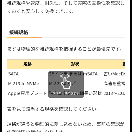
接続規格や速度、耐久性、そして実際の互換性を確認し
ておくと安心して交換できます。
接続規格
まずは物理的な接続規格を把握することが最優先です。
規格
形状
互換
SATA
2.5インチ または mSATA
古いMacBo
M.2 PCIe NVMe
M.2 2280 など
高速を重視す
Apple専用ブレード
独自コネクタの細長い形状
2013〜201
スクロールできます
表を見て該当する規格を確認してください。
規格が違うと物理的に差し込めないため、事前の確認が
作業時間の節約になります。