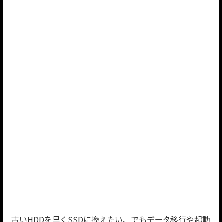
古いHDDを早くSSDに換えたい、でもデータ移行や起動