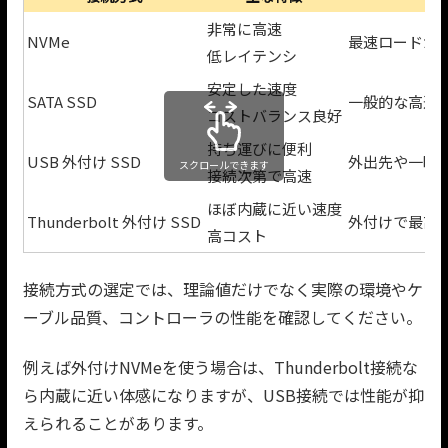
非常に高速
NVMe
最速ロードが
低レイテンシ
安定した速度
SATA SSD
一般的な高速
コストバランス良好
持ち運びに便利
USB 外付け SSD
外出先や一時
スクロールできます
接続次第で高速
ほぼ内蔵に近い速度
Thunderbolt 外付け SSD
外付けで最高
高コスト
接続方式の選定では、理論値だけでなく実際の環境やケ
ーブル品質、コントローラの性能を確認してください。
例えば外付けNVMeを使う場合は、Thunderbolt接続な
ら内蔵に近い体感になりますが、USB接続では性能が抑
えられることがあります。