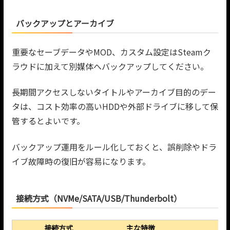
バックアップとアーカイブ
重要なセーブデータやMOD、カスタム設定はSteamク
ラウドに加えて別媒体へバックアップしてください。
長期間アクセスしないタイトルやアーカイブ目的のデー
タは、コスト効率の高いHDDや外部ドライブに移して保
管するとよいです。
バックアップ運用をルール化しておくと、誤削除やドラ
イブ故障時の復旧が容易になります。
接続方式（NVMe/SATA/USB/Thunderbolt）
接続方式
主な特徴
推